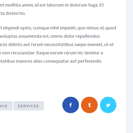
unt mollitia animi, id est laborum et dolorum fuga. Et
a distinctio.
 eligendi optio, cumque nihil impedit, quo minus id, quod
voluptas assumenda est, omnis dolor repellendus.
is debitis aut rerum necessitatibus saepe eveniet, ut et
e non recusandae. Itaque earum rerum hic tenetur a
uptatibus maiores alias consequatur aut perferendis
NCE
SERVICES