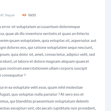
n
AC Repair
1600
tus error sit voluptatem accusantium doloremque
, quae ab illo inventore veritatis et quasi architecto
 enim ipsam voluptatem, quia voluptas sit, aspernatur aut
gni dolores eos, qui ratione voluptatem sequi nesciunt,
um, quia dolor sit, amet, consectetur, adipisci velit, sed
cidunt, ut labore et dolore magnam aliquam quaerat
uis nostrum exercitationem ullam corporis suscipit
i consequatur ?
i in ea voluptate velit esse, quam nihil molestiae
ugiat, quo voluptas nulla pariatur ? At vero eos et
imus, qui blanditiis praesentium voluptatum deleniti
estias excepturi sint, obcaecati cupiditate non provident,