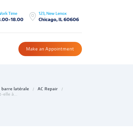
ork Time
123, New Lenox
8.00-18.00
Chicago, IL 60606
Make an Appointment
 barre latérale
AC Repair
-elle à...