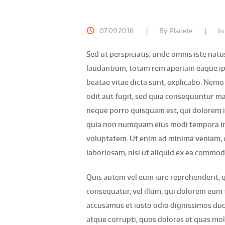
07.09.2016
By
Planete
I
Sed ut perspiciatis, unde omnis iste na
laudantium, totam rem aperiam eaque ipsa
beatae vitae dicta sunt, explicabo. Nemo
odit aut fugit, sed quia consequuntur ma
neque porro quisquam est, qui dolorem ips
quia non numquam eius modi tempora in
voluptatem. Ut enim ad minima veniam, q
laboriosam, nisi ut aliquid ex ea commod
Quis autem vel eum iure reprehenderit, qu
consequatur, vel illum, qui dolorem eum f
accusamus et iusto odio dignissimos duc
atque corrupti, quos dolores et quas mol