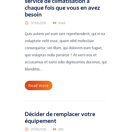
service de climatisation à
chaque fois que vous en avez
besoin
07.09.2016
1049
Quis autem vel eum iure reprehenderit, qui in ea
voluptate velit esse, quam nihil molestiae
consequatur, vel illum, qui dolorem eum fugiat,
quo voluptas nulla pariatur ? At vero eos et
accusamus et iusto odio dignissimos ducimus, qui
blanditiis...
Read more
Décider de remplacer votre
équipement
07.09.2016
910