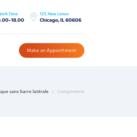
ork Time
123, New Lenox
8.00-18.00
Chicago, IL 60606
Make an Appointment
ique sans barre latérale
Components