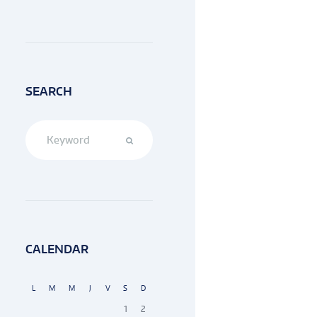
SEARCH
CALENDAR
L
M
M
J
V
S
D
1
2