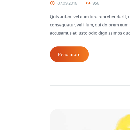
07.09.2016
956
Quis autem vel eum iure reprehenderit, qu
consequatur, vel illum, qui dolorem eum f
accusamus et iusto odio dignissimos ducim
Read more