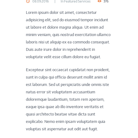
08.09.2016
In
Featured Services
376
Lorem ipsum dolor sit amet, consectetur
adipisicing elit, sed do eiusmod tempor incidunt
ut labore et dolore magna aliqua. Ut enim ad
minim veniam, quis nostrud exercitation ullamco
laboris nisi ut aliquip ex ea commodo consequat.
Duis aute irure dolor in reprehenderit in
voluptate velit esse cillum dolore eu fugiat.
Excepteur sint occaecat cupidatat non proident,
sunt in culpa qui officia deserunt mollit anim id
est laborum. Sed ut perspiciatis unde omnis iste
natus error sit voluptatem accusantium
doloremque laudantium, totam rem aperiam,
eaque ipsa quae ab illo inventore veritatis et
quasi architecto beatae vitae dicta sunt
explicabo. Nemo enim ipsam voluptatem quia
voluptas sit aspernatur aut odit aut fugit.